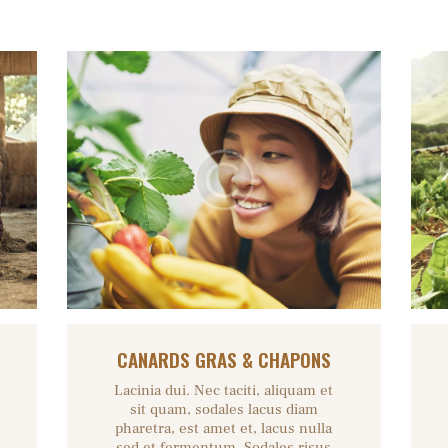
CANARDS GRAS & CHAPONS
Lacinia dui. Nec taciti, aliquam et
sit quam, sodales lacus diam
pharetra, est amet et, lacus nulla
sed et fermentum. Sodales risus