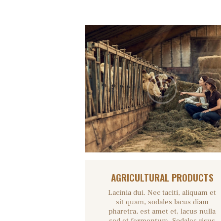
AGRICULTURAL PRODUCTS
Lacinia dui. Nec taciti, aliquam et
sit quam, sodales lacus diam
pharetra, est amet et, lacus nulla
sed et fermentum. Sodales risus