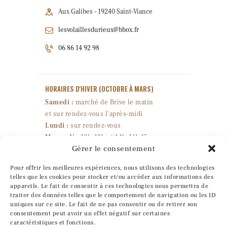
Aux Galibes - 19240 Saint-Viance
lesvolaillesdurieux@bbox.fr
06 86 14 92 98
HORAIRES D'HIVER
(OCTOBRE À MARS)
Samedi :
marché de Brive le matin
et sur rendez-vous l'après-midi
Lundi :
sur rendez-vous
Mercredi :
10h-12h et 14h-16h45
Gérer le consentement
Jeudi & vendredi :
10h-18h
Fermé : mardi & dimanche
Pour offrir les meilleures expériences, nous utilisons des technologies
telles que les cookies pour stocker et/ou accéder aux informations des
appareils. Le fait de consentir à ces technologies nous permettra de
HORAIRES D'ÉTÉ
(AVRIL À SEPTEMBRE)
traiter des données telles que le comportement de navigation ou les ID
uniques sur ce site. Le fait de ne pas consentir ou de retirer son
Sur rendez-vous uniquement.
consentement peut avoir un effet négatif sur certaines
caractéristiques et fonctions.
SUIVEZ-NOUS !