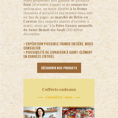
Nous proposons une gamme de produits
frais
(d’octobre à mars) et de
conserves
artisanales, en vente directe
à la ferme
(horaires d’accueil et sur rendez-vous, voir
en bas de page), au
marché de Brive en
Corrèze
(les samedis matins d’octobre à
mars), ainsi qu’ à la
Foire Grasse annuelle
de Saint-Benoît-du-Sault
(36) début
décembre.
> EXPÉDITION POSSIBLE FRANCE ENTIÈRE. NOUS
CONSULTER.
> POSSIBILITÉ DE LIVRAISON À SAINT-CLÉMENT
EN CORRÈZE (19700).
DÉCOUVRIR NOS PRODUITS
Coffrets cadeaux
Consultez-nous