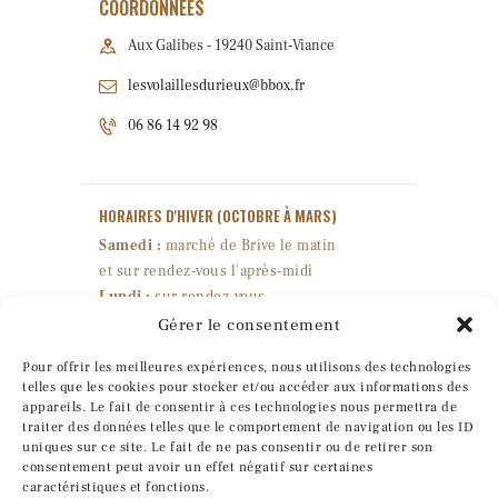
COORDONNÉES
Aux Galibes - 19240 Saint-Viance
lesvolaillesdurieux@bbox.fr
06 86 14 92 98
HORAIRES D'HIVER
(OCTOBRE À MARS)
Samedi :
marché de Brive le matin
et sur rendez-vous l'après-midi
Lundi :
sur rendez-vous
Mercredi :
10h-12h et 14h-16h45
Gérer le consentement
Jeudi & vendredi :
10h-18h
Pour offrir les meilleures expériences, nous utilisons des technologies
Fermé : mardi & dimanche
telles que les cookies pour stocker et/ou accéder aux informations des
appareils. Le fait de consentir à ces technologies nous permettra de
traiter des données telles que le comportement de navigation ou les ID
HORAIRES D'ÉTÉ
(AVRIL À SEPTEMBRE)
uniques sur ce site. Le fait de ne pas consentir ou de retirer son
consentement peut avoir un effet négatif sur certaines
Sur rendez-vous uniquement.
caractéristiques et fonctions.