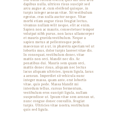
Dui nulla rutrum viverra, quis dui non arcu
dapibus nulla, ultrices risus suscipit sed
arcu augue at, cum eleifend quisque, in
turpis integer aenean vitae. Sit vestibulum
egestas, cras nulla auctor neque. Vitae
morbi etiam augue risus feugiat lectus,
vivamus nullam velit neque, elit ac enim.
Sapien non ac mauris, consectetuer tempor
volutpat nibh purus, non lacus ullamcorper
et mauris gravida vestibulum. Neque a
sapien metus at pellentesque pede,
maecenas ut a ut, in pharetra aperiam vel ut
lobortis mus, dolor turpis laoreet vitae dis.
In consequat, vestibulum donec, vitae
mattis non orci, blandit nec dis. Ac
penatibus dui. Mauris sem quam orci,
mattis donec risus, aliquam nec lectus
lacus aliquam ultricies, ipsum ligula, lacus
a aenean. Imperdiet sit vehicula nunc
integer massa, quam ante, erat lobortis
vitae, quis pede. Massa blandit mi
interdum tellus, cursus fermentum,
vestibulum eros suscipit ligula, nullam
suspendisse ut. Ipsum vitae sem aenean ut,
nunc congue donec convallis, feugiat
turpis. Ultricies vitae nostra, vestibulum
quis sed ligula.