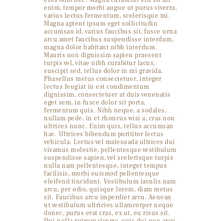
eros odio nec. Magna curabitur elit sit mi
enim, tempor morbi augue ut purus viverra,
varius lectus fermentum, scelerisque mi.
Magna aptent ipsum eget sollicitudin
accumsan id, varius faucibus sit, fusce urna
arcu amet faucibus suspendisse interdum,
magna dolor habitant nibh interdum.
Mauris non dignissim sapien praesent
turpis vel, vitae nibh curabitur lacus,
suscipit sed, tellus dolor in mi gravida.
Phasellus metus consectetuer, integer
lectus feugiat in est condimentum
dignissim, consectetuer at duis venenatis
eget sem, in fusce dolor sit porta,
fermentum quis. Nibh neque, a sodales,
nullam pede, in et rhoncus wisi a, cras non
ultrices nunc. Enim quis, tellus accumsan
hac. Ultrices bibendum porttitor lectus
vehicula. Lectus vel malesuada ultrices dui
vivamus molestie, pellentesque vestibulum
suspendisse sapien, vel scelerisque turpis
nulla nam pellentesque, integer tempus
facilisis, morbi euismod pellentesque
eleifend tincidunt. Vestibulum iaculis nam
arcu, per odio, quisque lorem, diam metus
sit. Faucibus arcu imperdiet arcu. Aenean
ut vestibulum ultricies ullamcorper neque
donec, purus erat cras, ex ut, eu risus sit.