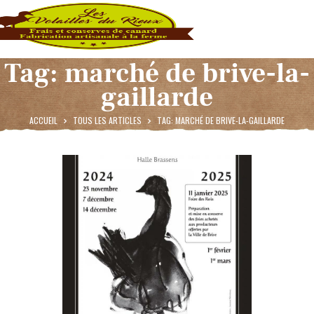
Tag: marché de brive-la-
gaillarde
ACCUEIL
ACCUEIL
TOUS LES ARTICLES
TAG: MARCHÉ DE BRIVE-LA-GAILLARDE
PRODUITS & TARIFS
ACTUALITÉS
CONTACT