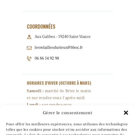
COORDONNÉES
Aux Galibes - 19240 Saint-Viance
lesvolaillesdurieux@bbox.fr
06 86 14 92 98
HORAIRES D'HIVER
(OCTOBRE À MARS)
Samedi :
marché de Brive le matin
et sur rendez-vous l'après-midi
Lundi :
sur rendez-vous
Mercredi :
10h-12h et 14h-16h45
Gérer le consentement
Jeudi & vendredi :
10h-18h
Pour offrir les meilleures expériences, nous utilisons des technologies
Fermé : mardi & dimanche
telles que les cookies pour stocker et/ou accéder aux informations des